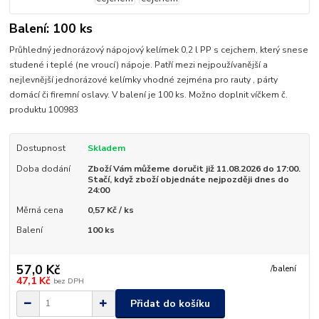
Balení: 100 ks
Průhledný jednorázový nápojový kelímek 0,2 l PP s cejchem, který snese
studené i teplé (ne vroucí) nápoje. Patří mezi nejpoužívanější a
nejlevnější jednorázové kelímky vhodné zejména pro rauty , párty
domácí či firemní oslavy. V balení je 100 ks. Možno doplnit víčkem č.
produktu 100983
Dostupnost
Skladem
Doba dodání
Zboží Vám můžeme doručit již 11.08.2026 do 17:00.
Stačí, když zboží objednáte nejpozději dnes do
24:00
Měrná cena
0,57 Kč / ks
Balení
100 ks
57,0 Kč
/
balení
47,1 Kč
bez DPH
Přidat do košíku