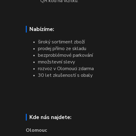
QR kód na vizitku:
Nabízíme:
široký sortiment zboží
prodej přímo ze skladu
bezproblémové parkování
množstevní slevy
rozvoz v Olomouci zdarma
30 let zkušeností s obaly
Kde nás najdete:
Olomouc