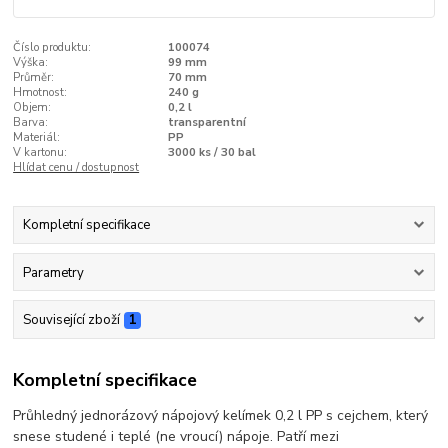
Číslo produktu:
100074
Výška:
99 mm
Průměr:
70 mm
Hmotnost:
240 g
Objem:
0,2 l
Barva:
transparentní
Materiál:
PP
V kartonu:
3000 ks / 30 bal
Hlídat cenu / dostupnost
Kompletní specifikace
Parametry
Související zboží
1
Kompletní specifikace
Průhledný jednorázový nápojový kelímek 0,2 l PP s cejchem, který
snese studené i teplé (ne vroucí) nápoje. Patří mezi