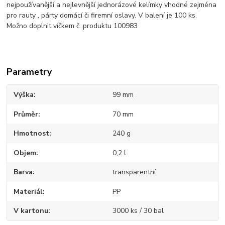
nejpoužívanější a nejlevnější jednorázové kelímky vhodné zejména
pro rauty , párty domácí či firemní oslavy. V balení je 100 ks.
Možno doplnit víčkem č. produktu 100983
Parametry
Výška
99 mm
Průměr
70 mm
Hmotnost
240 g
Objem
0,2 l
Barva
transparentní
Materiál
PP
V kartonu
3000 ks / 30 bal