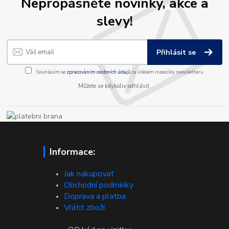
Nepropásněte novinky, akce a
slevy!
Přihlásit se
Souhlasím se
zpracováním osobních údajů
za účelem rozesílky newsletteru.
Můžete se kdykoliv odhlásit.
Informace:
Jak nakupovat
Obchodní podmínky
Doprava a platba
Vrátit zboží