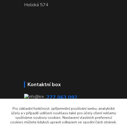
Holická 574
Kontaktní box
777 063 092
08:00 - 15:00
Pro základní funkčnost, zpříjemnění používání webu, analytické
účely a v případě udělení souhlasu také pro účely cílení reklamy
info@krecmer.cz
využíváme soubory cookies. Nastavení vlastních preferencí
cookies můžete kdykoli upravit odkazem ve spodní části stránek.