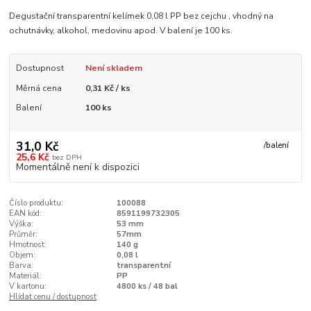
Degustační transparentní kelímek 0,08 l PP bez cejchu , vhodný na
ochutnávky, alkohol, medovinu apod. V balení je 100 ks.
Dostupnost
Není skladem
Měrná cena
0,31 Kč / ks
Balení
100 ks
31,0 Kč
/
balení
25,6 Kč
bez DPH
Momentálně není k dispozici
Číslo produktu:
100088
EAN kód:
8591199732305
Výška:
53 mm
Průměr:
57mm
Hmotnost:
140 g
Objem:
0,08 l
Barva:
transparentní
Materiál:
PP
V kartonu:
4800 ks / 48 bal
Hlídat cenu / dostupnost