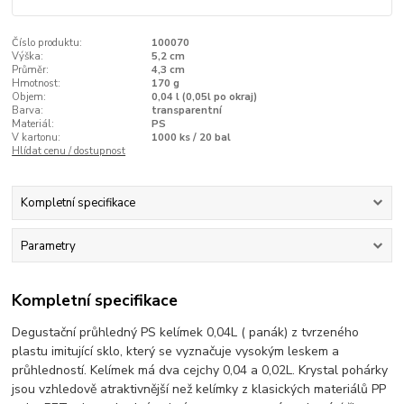
Číslo produktu:
100070
Výška:
5,2 cm
Průměr:
4,3 cm
Hmotnost:
170 g
Objem:
0,04 l (0,05l po okraj)
Barva:
transparentní
Materiál:
PS
V kartonu:
1000 ks / 20 bal
Hlídat cenu / dostupnost
Kompletní specifikace
Parametry
Kompletní specifikace
Degustační průhledný PS kelímek 0,04L ( panák) z tvrzeného
plastu imitující sklo, který se vyznačuje vysokým leskem a
průhledností. Kelímek má dva cejchy 0,04 a 0,02L. Krystal pohárky
jsou vzhledově atraktivnější než kelímky z klasických materiálů PP