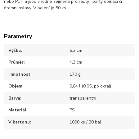
nebo PET a jsou vhodné zejména pro rauty , párty domácí či
firemní oslavy. V balení je 50 ks.
Parametry
Výška
5,2 cm
Průměr
4,3 cm
Hmotnost
170 g
Objem
0,04 l (0,05l po okraj)
Barva
transparentní
Materiál
PS
V kartonu
1000 ks / 20 bal