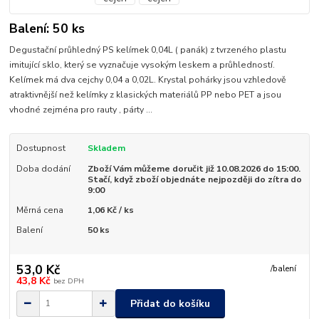
Balení: 50 ks
Degustační průhledný PS kelímek 0,04L ( panák) z tvrzeného plastu
imitující sklo, který se vyznačuje vysokým leskem a průhledností.
Kelímek má dva cejchy 0,04 a 0,02L. Krystal pohárky jsou vzhledově
atraktivnější než kelímky z klasických materiálů PP nebo PET a jsou
vhodné zejména pro rauty , párty ...
Dostupnost
Skladem
Doba dodání
Zboží Vám můžeme doručit již 10.08.2026 do 15:00.
Stačí, když zboží objednáte nejpozději do zítra do
9:00
Měrná cena
1,06 Kč / ks
Balení
50 ks
53,0 Kč
/
balení
43,8 Kč
bez DPH
Přidat do košíku