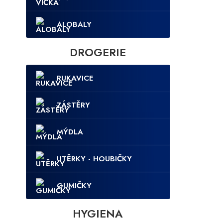
ALOBALY
DROGERIE
RUKAVICE
ZÁSTĚRY
MÝDLA
UTĚRKY - HOUBIČKY
GUMIČKY
HYGIENA