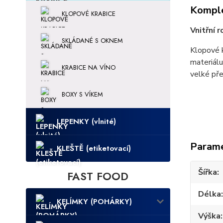
Komple
KLOPOVÉ KRABICE
Vnitřní 
SKLÁDANÉ S OKNEM
Klopové k
materiálu
KRABICE NA VÍNO
velké pře
BOXY S VÍKEM
LEPENKY (vlnité)
Param
KLEŠTĚ (etiketovací)
Šířka
FAST FOOD
Délka
KELÍMKY (POHÁRKY)
Výška