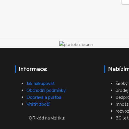
Informace:
Nabízím
Jak nakupovat
široký
Obchodní podmínky
prodej
Doprava a platba
bezpr
Vrátit zboží
množst
rozvoz
QR kód na vizitku:
30 let