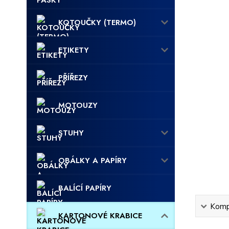
KOTOUČKY (TERMO)
ETIKETY
PŘÍŘEZY
MOTOUZY
STUHY
OBÁLKY A PAPÍRY
BALÍCÍ PAPÍRY
Kompl
KARTONOVÉ KRABICE