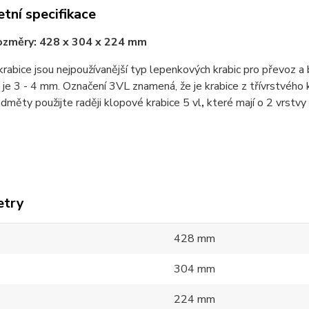
tní specifikace
rozměry: 428 x 304 x 224 mm
rabice jsou nejpoužívanější typ lepenkových krabic pro převoz a bal
 je 3 - 4 mm. Označení 3VL znamená, že je krabice z třívrstvého 
dměty použijte raději klopové krabice 5 vl
,
které mají o 2 vrstvy 
etry
428 mm
304 mm
224 mm