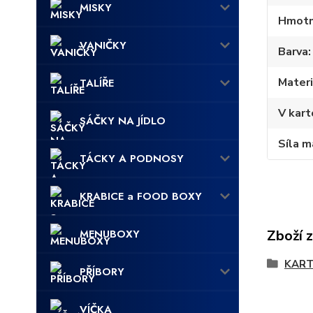
MISKY
Hmotn
VANIČKY
Barva
Materi
TALÍŘE
V kart
SÁČKY NA JÍDLO
Síla m
TÁCKY A PODNOSY
KRABICE a FOOD BOXY
Zboží 
MENUBOXY
KART
PŘÍBORY
VÍČKA