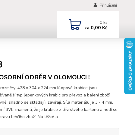
Přihlášení
0
ks
za
0,00 Kč
3
 OSOBNÍ ODBĚR V OLOMOUCI !
í rozměry: 428 x 304 x 224 mm Klopové krabice jsou
žívanější typ lepenkových krabic pro převoz a balení zboží.
vné, snadno se skládají i zavírají. Síla materiálu je 3 - 4 mm.
ní 3VL znamená, že je krabice z třívrstvého kartonu a hodí se
ravu lehčího zboží. Na těžké a ...