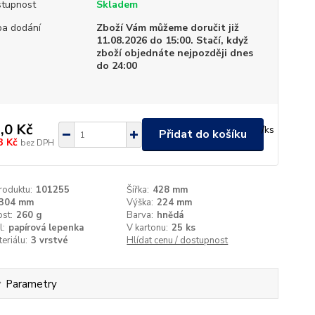
tupnost
Skladem
a dodání
Zboží Vám můžeme doručit již
11.08.2026 do 15:00. Stačí, když
zboží objednáte nejpozději dnes
do 24:00
,0 Kč
/
ks
Přidat do košíku
3 Kč
bez DPH
roduktu:
101255
Šířka:
428 mm
304 mm
Výška:
224 mm
st:
260 g
Barva:
hnědá
l:
papírová lepenka
V kartonu:
25 ks
teriálu:
3 vrstvé
Hlídat cenu / dostupnost
Parametry