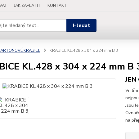
OVAT
JAK ZAPLATIT
KONTAKT
Hledat
KARTONOVÉ KRABICE
KRABICE KL.428 x 304 x 224 mm B 3
ICE KL.428 x 304 x 224 mm B 
JEN
Vnitřn
nejpou
Jsou le
Označe
na přep