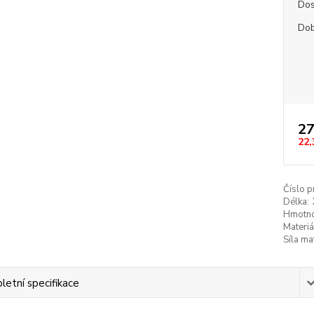
Dos
Dob
27
22,
Číslo p
Délka:
Hmotno
Materiá
Síla ma
etní specifikace