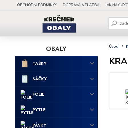
OBCHODNÍ PODMÍNKY
DOPRAVA A PLATBA
JAK NAKUP
OBALY
Úvod
KRAB
TAŠKY
SÁČKY
FOLIE
PYTLE
PÁSKY