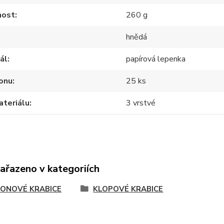
ost
260 g
hnědá
ál
papírová lepenka
onu
25 ks
ateriálu
3 vrstvé
zařazeno v kategoriích
ONOVÉ KRABICE
KLOPOVÉ KRABICE