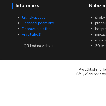
Informace:
Nabízím
Jak nakupovat
široký
Obchodní podmínky
prodej
Doprava a platba
bezpr
Vrátit zboží
množst
rozvoz
QR kód na vizitku:
30 let
Pro základní funk
účely cílení reklam