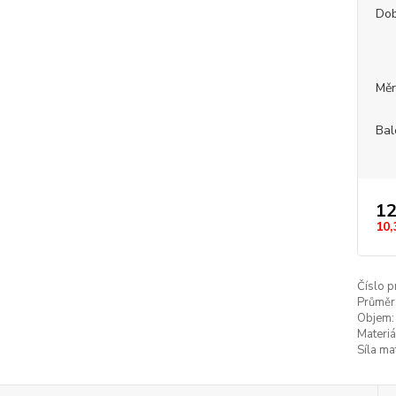
Dob
Měr
Bal
12
10,
Číslo p
Průměr
Objem:
Materiá
Síla ma