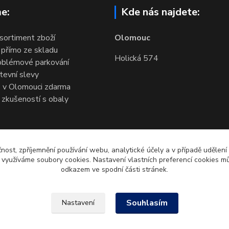
e:
Kde nás najdete:
 sortiment zboží
Olomouc
 přímo ze skladu
Holická 574
oblémové parkování
evní slevy
 v Olomouci zdarma
 zkušeností s obaly
čnost, zpříjemnění používání webu, analytické účely a v případě udělení
y využíváme soubory cookies. Nastavení vlastních preferencí cookies mů
odkazem ve spodní části stránek.
Souhlasím
Nastavení