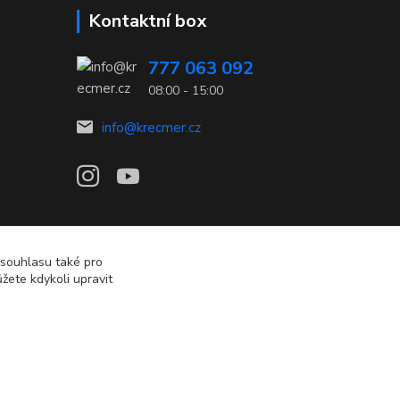
Kontaktní box
777 063 092
08:00 - 15:00
info@krecmer.cz
 souhlasu také pro
žete kdykoli upravit