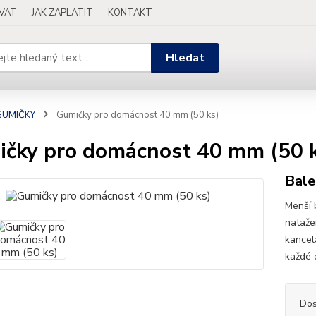
OVAT
JAK ZAPLATIT
KONTAKT
Hledat
GUMIČKY
Gumičky pro domácnost 40 mm (50 ks)
čky pro domácnost 40 mm (50 
Bale
Menší 
natažen
kancel
každé 
Dos