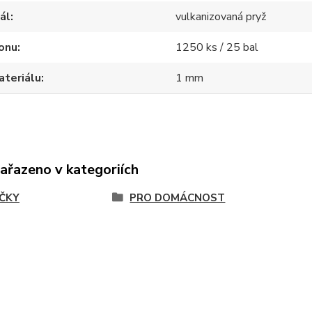
ál
vulkanizovaná pryž
onu
1250 ks / 25 bal
ateriálu
1 mm
zařazeno v kategoriích
ČKY
PRO DOMÁCNOST