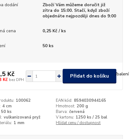
a dodání
Zboží Vám můžeme doručit již
zítra do 15:00. Stačí, když zboží
objednáte nejpozději dnes do 9:00
ná cena
0,25 Kč / ks
ení
50 ks
,5 Kč
/
balení
Přidat do košíku
3 Kč
bez DPH
roduktu:
100062
EAN kód:
8594030944165
:
4 cm
Hmotnost:
200 g
50 ks
Barva:
červená
l:
vulkanizovaná pryž
V kartonu:
1250 ks / 25 bal
teriálu:
1 mm
Hlídat cenu / dostupnost