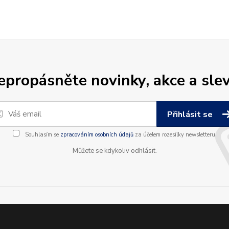
epropásněte novinky, akce a slev
Přihlásit se
Souhlasím se
zpracováním osobních údajů
za účelem rozesílky newsletteru.
Můžete se kdykoliv odhlásit.