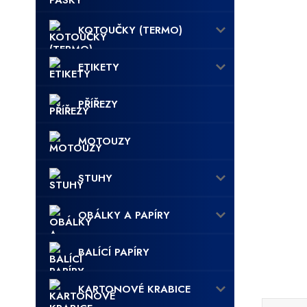
KOTOUČKY (TERMO)
ETIKETY
PŘÍŘEZY
MOTOUZY
STUHY
OBÁLKY A PAPÍRY
BALÍCÍ PAPÍRY
KARTONOVÉ KRABICE