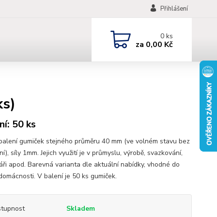
Přihlášení
0
ks
za
0,00 Kč
ks)
ní: 50 ks
balení gumiček stejného průměru 40 mm (ve volném stavu bez
í), síly 1mm. Jejich využití je v průmyslu, výrobě, svazkování,
áři apod. Barevná varianta dle aktuální nabídky, vhodné do
domácnosti. V balení je 50 ks gumiček.
tupnost
Skladem