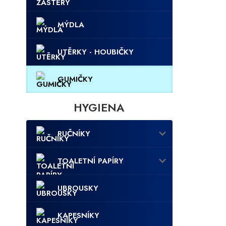
MÝDLA
UTĚRKY - HOUBIČKY
GUMIČKY
HYGIENA
RUČNÍKY
TOALETNÍ PAPÍRY
UBROUSKY
KAPESNÍKY