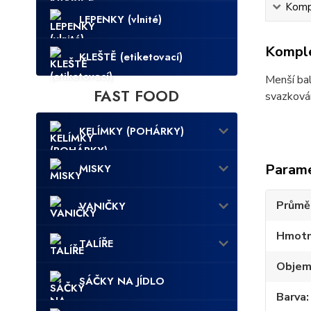
Kompl
LEPENKY (vlnité)
Komple
KLEŠTĚ (etiketovací)
Menší bal
FAST FOOD
svazkován
KELÍMKY (POHÁRKY)
Param
MISKY
Průmě
VANIČKY
Hmotn
TALÍŘE
Obje
SÁČKY NA JÍDLO
Barva