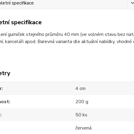
etní specifikace
tní specifikace
ení gumiček stejného průměru 40 mm (ve volném stavu bez natažen
í, kanceláři apod. Barevná varianta dle aktuální nabídky, vhodné
etry
r
4 cm
ost
200 g
m
50 ks
červená