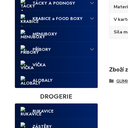
TÁCKY A PODNOSY
Materi
KRABICE a FOOD BOXY
V kart
Síla m
MENUBOXY
PŘÍBORY
VÍČKA
Zboží 
ALOBALY
GUMI
DROGERIE
RUKAVICE
ZÁSTĚRY