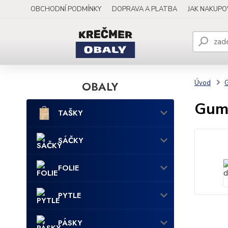
OBCHODNÍ PODMÍNKY
DOPRAVA A PLATBA
JAK NAKUP
OBALY
Úvod
Gumi
TAŠKY
SÁČKY
FOLIE
PYTLE
PÁSKY