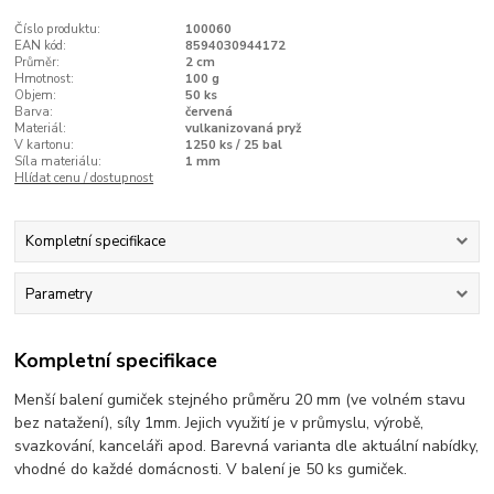
Číslo produktu:
100060
EAN kód:
8594030944172
Průměr:
2 cm
Hmotnost:
100 g
Objem:
50 ks
Barva:
červená
Materiál:
vulkanizovaná pryž
V kartonu:
1250 ks / 25 bal
Síla materiálu:
1 mm
Hlídat cenu / dostupnost
Kompletní specifikace
Parametry
Kompletní specifikace
Menší balení gumiček stejného průměru 20 mm (ve volném stavu
bez natažení), síly 1mm. Jejich využití je v průmyslu, výrobě,
svazkování, kanceláři apod. Barevná varianta dle aktuální nabídky,
vhodné do každé domácnosti. V balení je 50 ks gumiček.