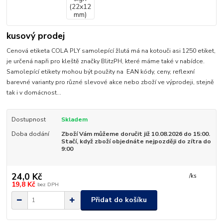
kusový prodej
Cenová etiketa COLA PLY samolepící žlutá má na kotouči asi 1250 etiket,
je určená napři pro kleště značky BlitzPH, které máme také v nabídce.
Samolepící etikety mohou být použity na EAN kódy, ceny, reflexní
barevné varianty pro různé slevové akce nebo zboží ve výprodeji, stejně
tak i v domácnost...
Dostupnost
Skladem
Doba dodání
Zboží Vám můžeme doručit již 10.08.2026 do 15:00.
Stačí, když zboží objednáte nejpozději do zítra do
9:00
24,0 Kč
/
ks
19,8 Kč
bez DPH
Přidat do košíku