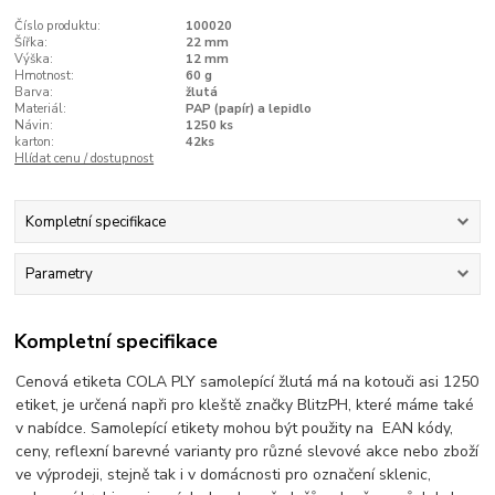
Číslo produktu:
100020
Šířka:
22 mm
Výška:
12 mm
Hmotnost:
60 g
Barva:
žlutá
Materiál:
PAP (papír) a lepidlo
Návin:
1250 ks
karton:
42ks
Hlídat cenu / dostupnost
Kompletní specifikace
Parametry
Kompletní specifikace
Cenová etiketa COLA PLY samolepící žlutá má na kotouči asi 1250
etiket, je určená napři pro kleště značky BlitzPH, které máme také
v nabídce. Samolepící etikety mohou být použity na EAN kódy,
ceny, reflexní barevné varianty pro různé slevové akce nebo zboží
ve výprodeji, stejně tak i v domácnosti pro označení sklenic,