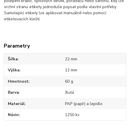
polepení krabic, spisových desek, pořadačů nebo šanonů, kdy lze
vrchní stranu etikety jednoduše popsat podle vlastní potřeby.
Samolepící etikety lze aplikovat manuálně nebo pomocí
etiketovacích kleští.
Parametry
Šířka
22 mm
Výška
12 mm
Hmotnost
60 g
Barva
žlutá
Materiál
PAP (papír) a lepidlo
Návin
1250 ks