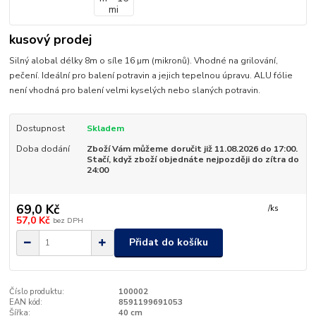
kusový prodej
Silný alobal délky 8m o síle 16 µm (mikronů). Vhodné na grilování,
pečení. Ideální pro balení potravin a jejich tepelnou úpravu. ALU fólie
není vhodná pro balení velmi kyselých nebo slaných potravin.
Dostupnost
Skladem
Doba dodání
Zboží Vám můžeme doručit již 11.08.2026 do 17:00.
Stačí, když zboží objednáte nejpozději do zítra do
24:00
69,0 Kč
/
ks
57,0 Kč
bez DPH
Přidat do košíku
Číslo produktu:
100002
EAN kód:
8591199691053
Šířka:
40 cm