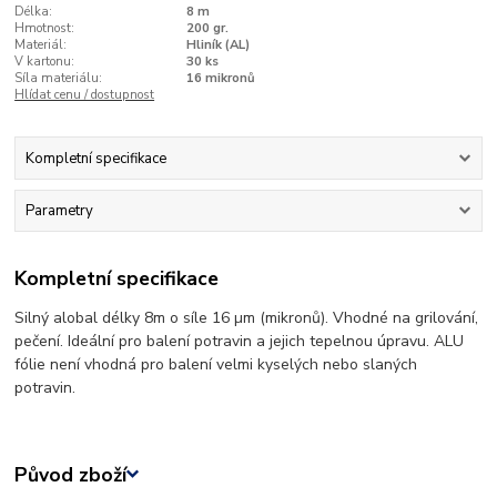
Délka:
8 m
Hmotnost:
200 gr.
Materiál:
Hliník (AL)
V kartonu:
30 ks
Síla materiálu:
16 mikronů
Hlídat cenu / dostupnost
Kompletní specifikace
Parametry
Kompletní specifikace
Silný alobal délky 8m o síle 16 µm (mikronů). Vhodné na grilování,
pečení. Ideální pro balení potravin a jejich tepelnou úpravu. ALU
fólie není vhodná pro balení velmi kyselých nebo slaných
potravin.
Původ zboží